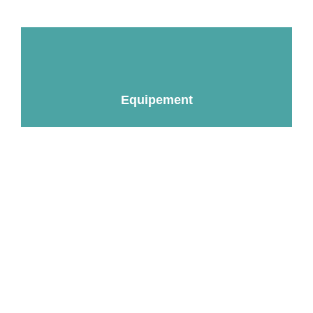
Equipement
Restez informés !
Recevez toute l’actualité de MSE dans votre