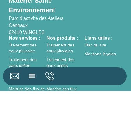
Matériel Santé
Environnement
Parc d’activité des Ateliers
Centraux
62410 WINGLES
Nos services :
Nos produits :
Liens utiles :
Traitement des
Traitement des
Plan du site
eaux pluviales
eaux pluviales
Mentions légales
Traitement des
Traitement des
eaux usées
eaux usées
Pré-traitement des
Pré-traitement des
eaux
eaux
Maîtrise des flux de
Maitrise des flux
traitement des eaux
Accessoires
Équipement de
Equipements
traitement des eaux
Equipements
électriques