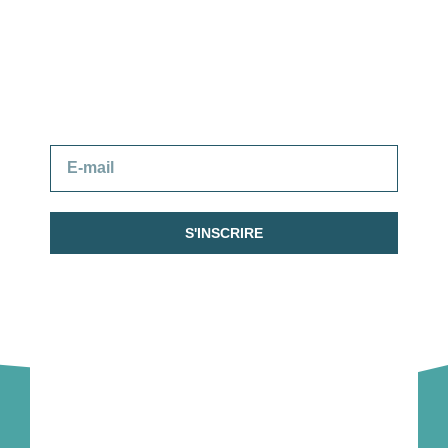
Restez informés !
Recevez toute l’actualité de MSE dans votre
boîte e-mail.
S'INSCRIRE