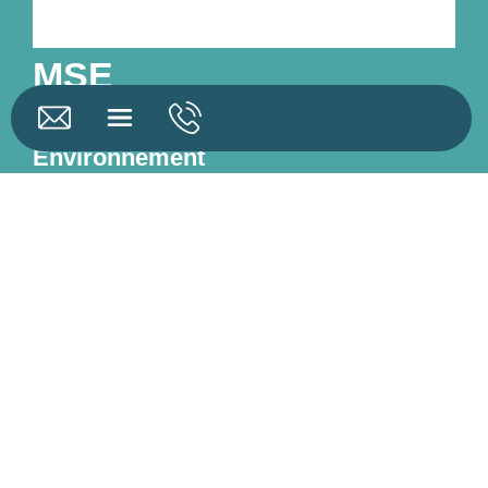
MSE
Matériel Santé
Environnement
Parc d’activité des Ateliers
Centraux
62410 WINGLES
Nos services :
Nos produits :
Liens utiles :
Traitement des
Traitement des
Plan du site
eaux pluviales
eaux pluviales
Mentions légales
Traitement des
Traitement des
eaux usées
eaux usées
Pré-traitement des
Pré-traitement des
eaux
eaux
Maîtrise des flux de
Maitrise des flux
traitement des eaux
Accessoires